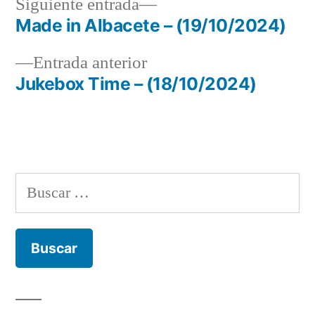
Siguiente
Siguiente entrada
entrada:
Made in Albacete – (19/10/2024)
Navegación
Entrada
Entrada anterior
de
anterior:
Jukebox Time – (18/10/2024)
entradas
Buscar: