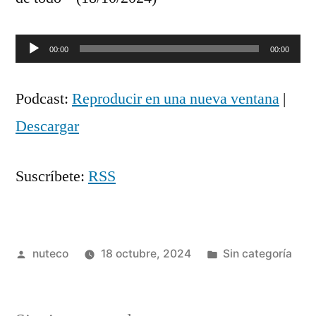
Reproductor
00:00
00:00
de
Podcast:
Reproducir en una nueva ventana
|
audio
Descargar
Suscríbete:
RSS
Publicada
Publicada
nuteco
18 octubre, 2024
Sin categoría
por
en