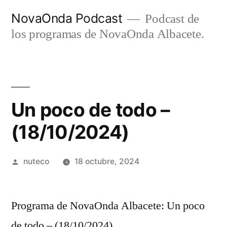
Ir
NovaOnda Podcast
Podcast de
al
los programas de NovaOnda Albacete.
contenido
Un poco de todo –
(18/10/2024)
Publicada
nuteco
18 octubre, 2024
por
Programa de NovaOnda Albacete: Un poco
de todo – (18/10/2024)