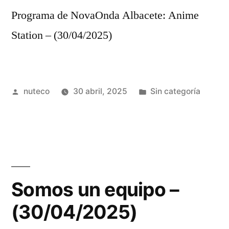
Programa de NovaOnda Albacete: Anime
Station – (30/04/2025)
Publicada
Publicada
nuteco
30 abril, 2025
Sin categoría
por
en
Somos un equipo –
(30/04/2025)