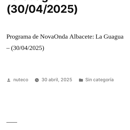
(30/04/2025)
Programa de NovaOnda Albacete: La Guagua
– (30/04/2025)
Publicada
Publicada
nuteco
30 abril, 2025
Sin categoría
por
en