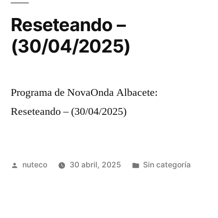
Reseteando –
(30/04/2025)
Programa de NovaOnda Albacete:
Reseteando – (30/04/2025)
Publicada
Publicada
nuteco
30 abril, 2025
Sin categoría
por
en