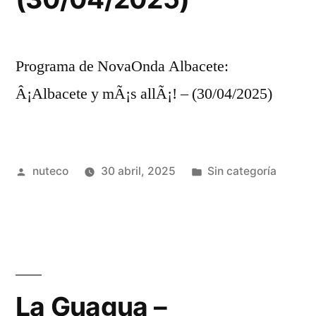
Programa de NovaOnda Albacete:
Â¡Albacete y mÃ¡s allÃ¡! – (30/04/2025)
Publicada
Publicada
nuteco
30 abril, 2025
Sin categoría
por
en
La Guagua –