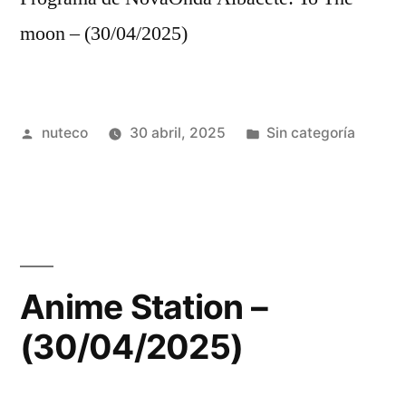
moon – (30/04/2025)
Publicada
Publicada
nuteco
30 abril, 2025
Sin categoría
por
en
Anime Station –
(30/04/2025)