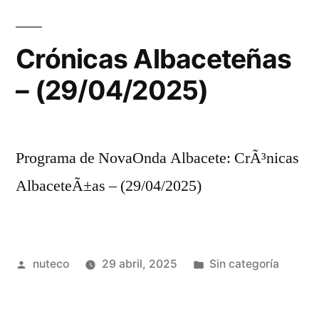
Crónicas Albaceteñas
– (29/04/2025)
Programa de NovaOnda Albacete: CrÃ³nicas
AlbaceteÃ±as – (29/04/2025)
Publicada
Publicada
nuteco
29 abril, 2025
Sin categoría
por
en