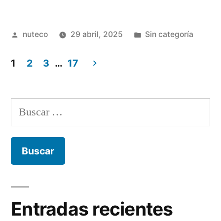
Publicada
Publicada
nuteco
29 abril, 2025
Sin categoría
por
en
1
2
3
…
17
Navegación
de
Buscar:
entradas
Entradas recientes