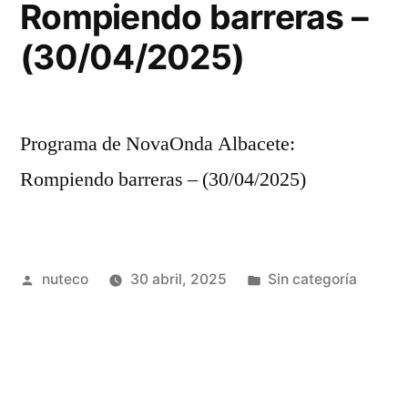
Rompiendo barreras –
(30/04/2025)
Programa de NovaOnda Albacete:
Rompiendo barreras – (30/04/2025)
Publicada
Publicada
nuteco
30 abril, 2025
Sin categoría
por
en