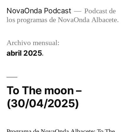
Ir
NovaOnda Podcast
Podcast de
al
los programas de NovaOnda Albacete.
contenido
Archivo mensual:
abril 2025
To The moon –
(30/04/2025)
Programa de NovaOnda Albacete: To The