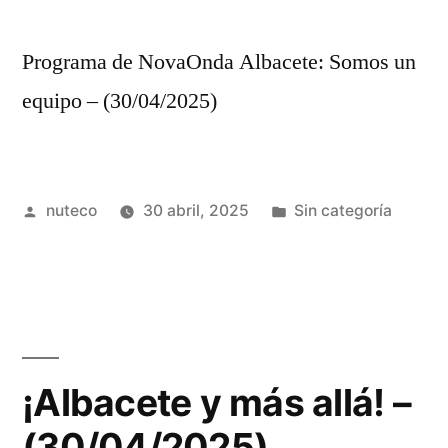
Programa de NovaOnda Albacete: Somos un
equipo – (30/04/2025)
Publicada
Publicada
nuteco
30 abril, 2025
Sin categoría
por
en
¡Albacete y más allá! –
(30/04/2025)