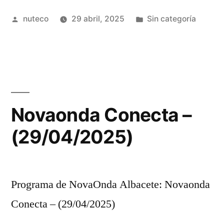
Publicada
Publicada
nuteco
29 abril, 2025
Sin categoría
por
en
Novaonda Conecta –
(29/04/2025)
Programa de NovaOnda Albacete: Novaonda
Conecta – (29/04/2025)