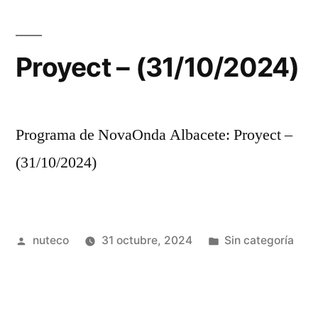
Proyect – (31/10/2024)
Programa de NovaOnda Albacete: Proyect –
(31/10/2024)
Publicada
Publicada
nuteco
31 octubre, 2024
Sin categoría
por
en