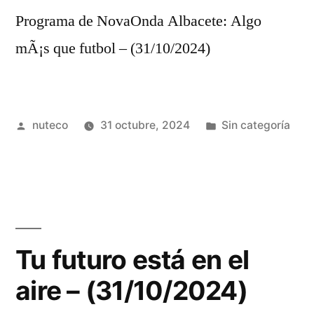
Programa de NovaOnda Albacete: Algo
mÃ¡s que futbol – (31/10/2024)
Publicada
Publicada
nuteco
31 octubre, 2024
Sin categoría
por
en
Tu futuro está en el
aire – (31/10/2024)