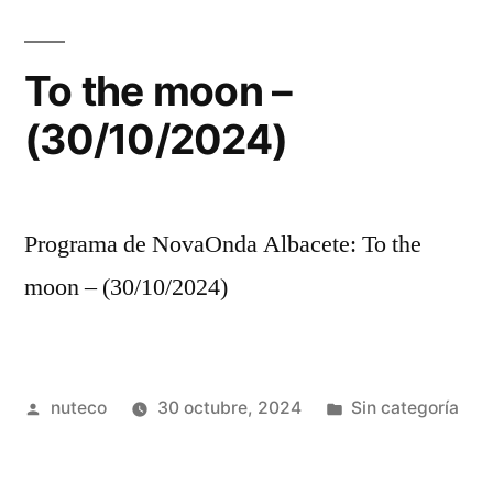
To the moon –
(30/10/2024)
Programa de NovaOnda Albacete: To the
moon – (30/10/2024)
Publicada
Publicada
nuteco
30 octubre, 2024
Sin categoría
por
en