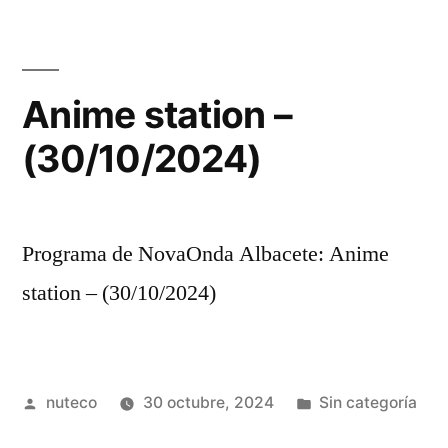
Anime station –
(30/10/2024)
Programa de NovaOnda Albacete: Anime
station – (30/10/2024)
Publicada
Publicada
nuteco
30 octubre, 2024
Sin categoría
por
en