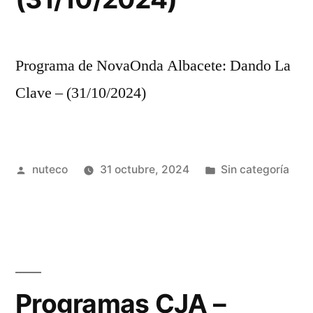
Programa de NovaOnda Albacete: Dando La
Clave – (31/10/2024)
Publicada
Publicada
nuteco
31 octubre, 2024
Sin categoría
por
en
Programas CJA –