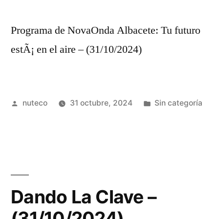
Programa de NovaOnda Albacete: Tu futuro
estÃ¡ en el aire – (31/10/2024)
Publicada
Publicada
nuteco
31 octubre, 2024
Sin categoría
por
en
Dando La Clave –
(31/10/2024)