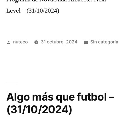
Level – (31/10/2024)
Publicada
Publicada
nuteco
31 octubre, 2024
Sin categoría
por
en
Algo más que futbol –
(31/10/2024)