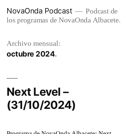
Ir
NovaOnda Podcast
Podcast de
al
los programas de NovaOnda Albacete.
contenido
Archivo mensual:
octubre 2024
Next Level –
(31/10/2024)
Programa de NovaOnda Albacete: Next