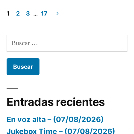
por
en
1
2
3
…
17
Navegación
de
Buscar:
entradas
Entradas recientes
En voz alta – (07/08/2026)
Jukebox Time – (07/08/2026)