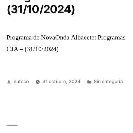
(31/10/2024)
Programa de NovaOnda Albacete: Programas
CJA – (31/10/2024)
Publicada
Publicada
nuteco
31 octubre, 2024
Sin categoría
por
en