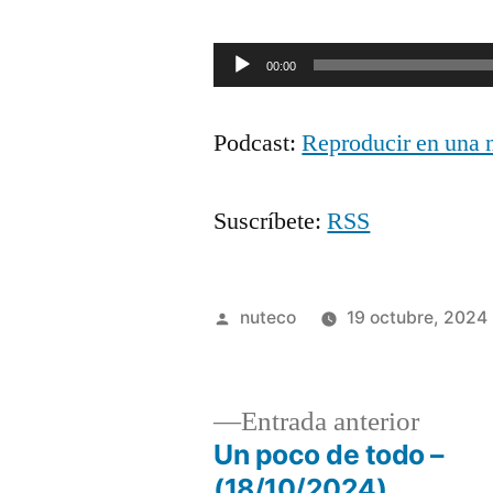
Reproductor
00:00
de
Podcast:
Reproducir en una 
audio
Suscríbete:
RSS
Publicada
nuteco
19 octubre, 2024
por
Entrad
Entrada anterior
anterio
Un poco de todo –
Navegación
(18/10/2024)