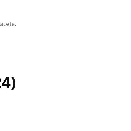
acete.
24)