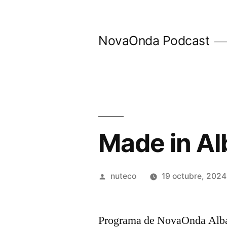
Ir
al
NovaOnda Podcast
contenido
Made in Al
Publicada
nuteco
19 octubre, 2024
por
Programa de NovaOnda Albac