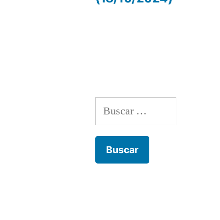
de
entradas
Buscar: