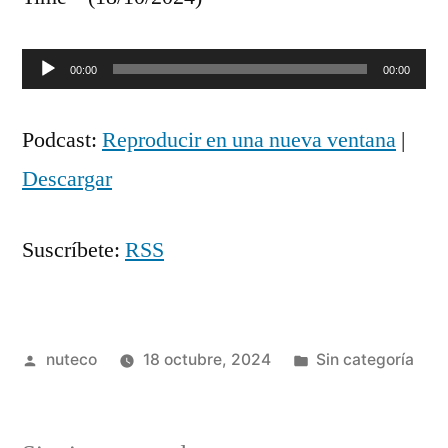
Reproductor
00:00
00:00
de
Podcast:
Reproducir en una nueva ventana
|
audio
Descargar
Suscríbete:
RSS
Publicada
Publicada
nuteco
18 octubre, 2024
Sin categoría
por
en