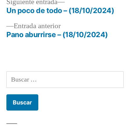
Siguiente
Siguiente entrada
entrada:
Un poco de todo – (18/10/2024)
Navegación
Entrada
Entrada anterior
de
anterior:
Pano aburrirse – (18/10/2024)
entradas
Buscar: