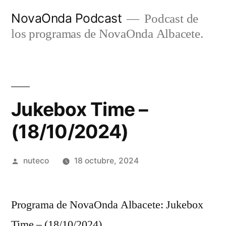
Ir
NovaOnda Podcast
Podcast de
al
los programas de NovaOnda Albacete.
contenido
Jukebox Time –
(18/10/2024)
Publicada
nuteco
18 octubre, 2024
por
Programa de NovaOnda Albacete: Jukebox
Time – (18/10/2024)