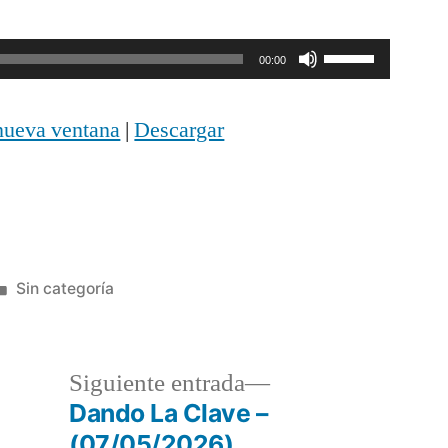
Utiliza
00:00
las
nueva ventana
|
Descargar
teclas
de
flecha
arriba/abajo
Publicada
Sin categoría
para
en
aumentar
o
a
Siguiente
Siguiente entrada
disminuir
r:
entrada:
Dando La Clave –
(07/05/2026)
el