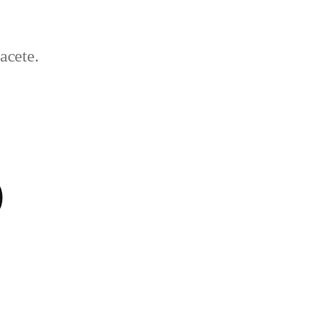
acete.
)