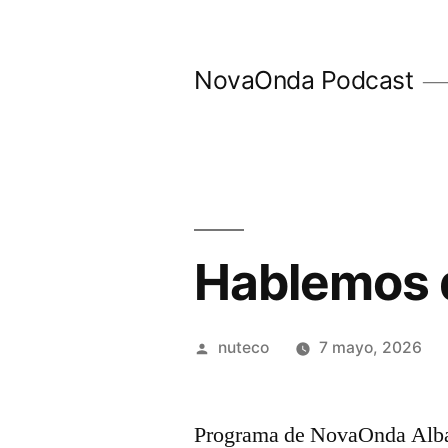
Ir
al
NovaOnda Podcast
contenido
Hablemos 
Publicada
nuteco
7 mayo, 2026
por
Programa de NovaOnda Albac