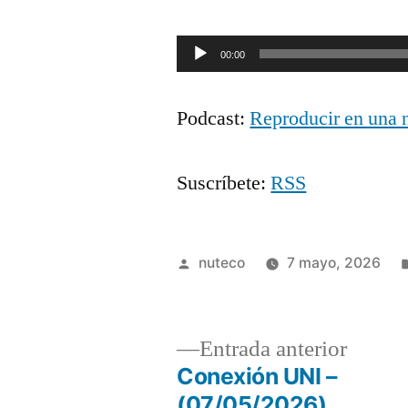
Reproductor
00:00
de
Podcast:
Reproducir en una 
audio
Suscríbete:
RSS
Publicada
nuteco
7 mayo, 2026
por
Entrad
Entrada anterior
anterio
Conexión UNI –
Navegación
(07/05/2026)