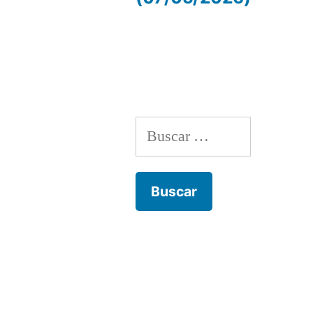
de
entradas
Buscar: