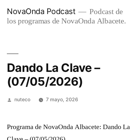
Ir
NovaOnda Podcast
Podcast de
al
los programas de NovaOnda Albacete.
contenido
Dando La Clave –
(07/05/2026)
Publicada
nuteco
7 mayo, 2026
por
Programa de NovaOnda Albacete: Dando La
Clave – (07/05/2026)