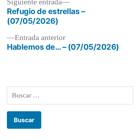
Siguiente
Siguiente entrada
entrada:
Refugio de estrellas –
Navegación
(07/05/2026)
de
Entrada
Entrada anterior
entradas
anterior:
Hablemos de… – (07/05/2026)
Buscar: