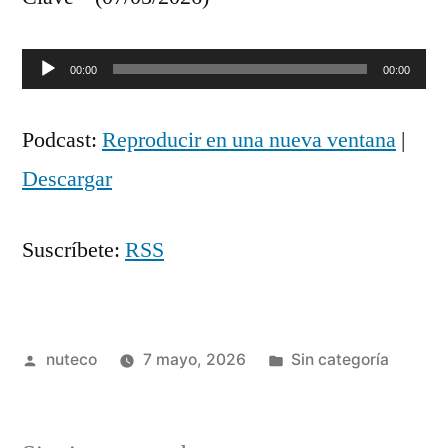
Reproductor
00:00
00:00
de
Podcast:
Reproducir en una nueva ventana
|
audio
Descargar
Suscríbete:
RSS
Publicada
Publicada
nuteco
7 mayo, 2026
Sin categoría
por
en