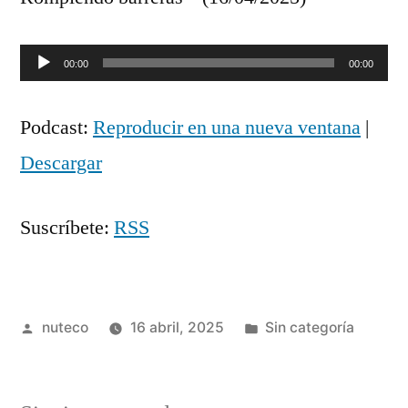
Reproductor
00:00
00:00
de
Podcast:
Reproducir en una nueva ventana
|
audio
Descargar
Suscríbete:
RSS
Publicada
Publicada
nuteco
16 abril, 2025
Sin categoría
por
en