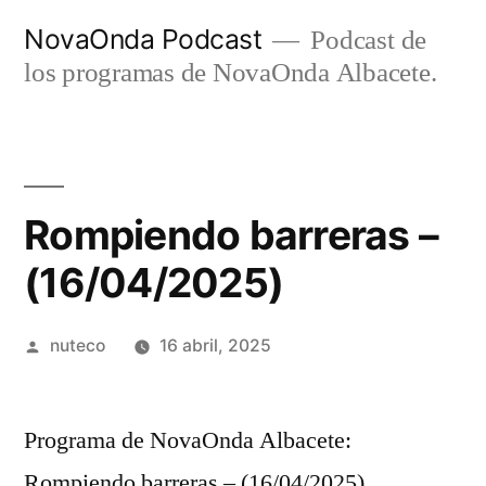
Ir
NovaOnda Podcast
Podcast de
al
los programas de NovaOnda Albacete.
contenido
Rompiendo barreras –
(16/04/2025)
Publicada
nuteco
16 abril, 2025
por
Programa de NovaOnda Albacete:
Rompiendo barreras – (16/04/2025)