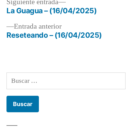
Siguiente
Siguiente entrada
entrada:
La Guagua – (16/04/2025)
Navegación
Entrada
Entrada anterior
de
anterior:
Reseteando – (16/04/2025)
entradas
Buscar: