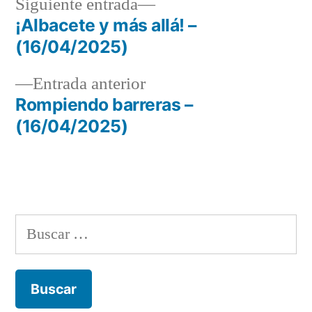
Siguiente
Siguiente entrada
entrada:
¡Albacete y más allá! –
Navegación
(16/04/2025)
de
Entrada
Entrada anterior
entradas
anterior:
Rompiendo barreras –
(16/04/2025)
Buscar: