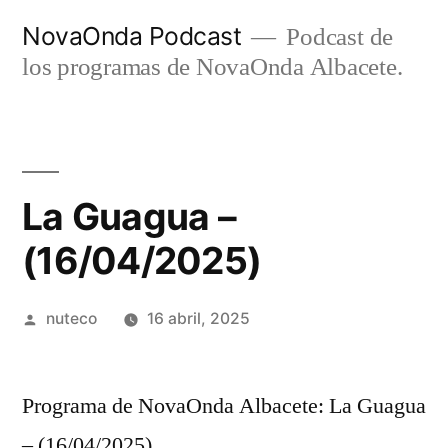
Ir
NovaOnda Podcast
Podcast de
al
los programas de NovaOnda Albacete.
contenido
La Guagua –
(16/04/2025)
Publicada
nuteco
16 abril, 2025
por
Programa de NovaOnda Albacete: La Guagua
– (16/04/2025)