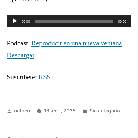
Reproductor
00:00
00:00
de
Podcast:
Reproducir en una nueva ventana
|
audio
Descargar
Suscríbete:
RSS
Publicada
Publicada
nuteco
16 abril, 2025
Sin categoría
por
en