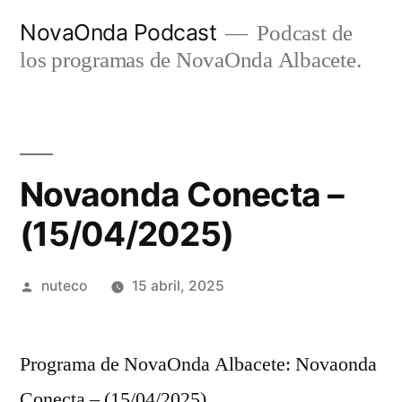
Ir
NovaOnda Podcast
Podcast de
al
los programas de NovaOnda Albacete.
contenido
Novaonda Conecta –
(15/04/2025)
Publicada
nuteco
15 abril, 2025
por
Programa de NovaOnda Albacete: Novaonda
Conecta – (15/04/2025)