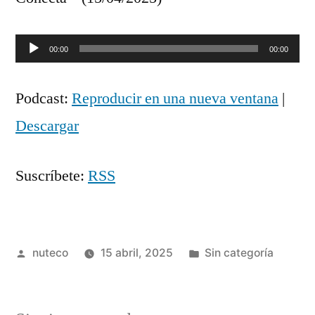
Reproductor
00:00
00:00
de
Podcast:
Reproducir en una nueva ventana
|
audio
Descargar
Suscríbete:
RSS
Publicada
Publicada
nuteco
15 abril, 2025
Sin categoría
por
en