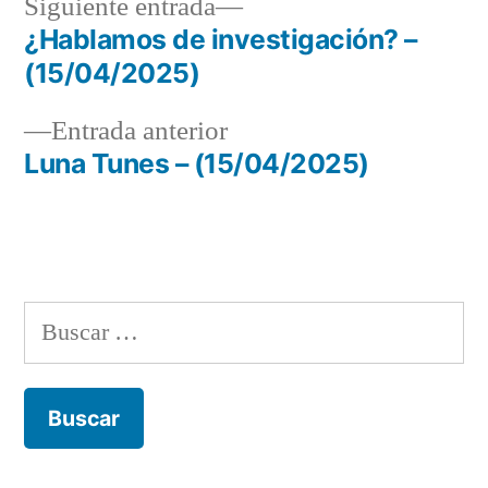
Siguiente
Siguiente entrada
entrada:
¿Hablamos de investigación? –
Navegación
(15/04/2025)
de
Entrada
Entrada anterior
entradas
anterior:
Luna Tunes – (15/04/2025)
Buscar: