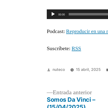
Reproductor
00:00
de
Podcast:
Reproducir en una 
audio
Suscríbete:
RSS
Publicada
nuteco
15 abril, 2025
por
Entrad
Entrada anterior
anterio
Somos Da Vinci –
Navegación
(15/04/2025)