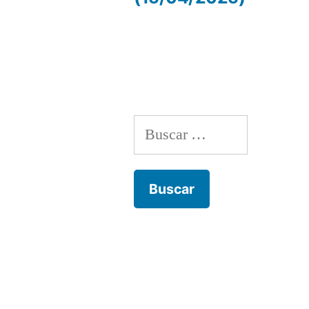
de
entradas
Buscar: