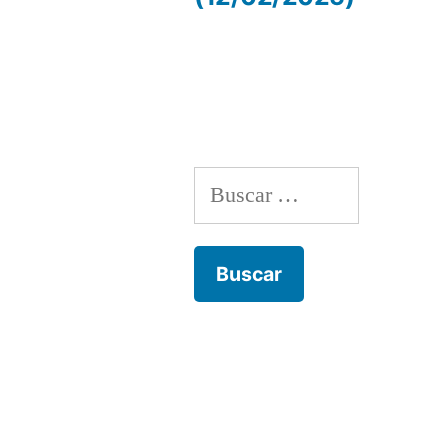
de
entradas
Buscar: