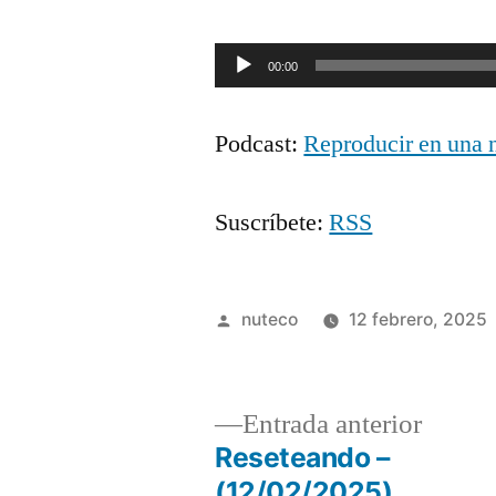
Reproductor
00:00
de
Podcast:
Reproducir en una 
audio
Suscríbete:
RSS
Publicada
nuteco
12 febrero, 2025
por
Entrad
Entrada anterior
anterio
Reseteando –
Navegación
(12/02/2025)