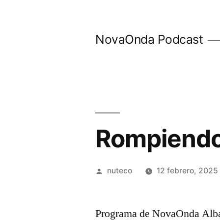
Ir
al
NovaOnda Podcast
contenido
Rompiendo 
Publicada
nuteco
12 febrero, 2025
por
Programa de NovaOnda Albac