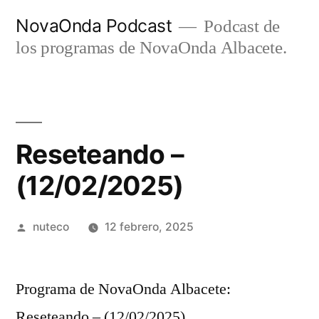
Ir
NovaOnda Podcast
Podcast de
al
los programas de NovaOnda Albacete.
contenido
Reseteando –
(12/02/2025)
Publicada
nuteco
12 febrero, 2025
por
Programa de NovaOnda Albacete:
Reseteando – (12/02/2025)