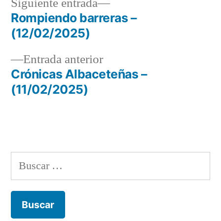
Siguiente
Siguiente entrada
entrada:
Rompiendo barreras –
Navegación
(12/02/2025)
de
Entrada
Entrada anterior
entradas
anterior:
Crónicas Albaceteñas –
(11/02/2025)
Buscar: