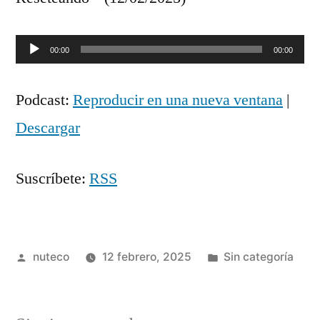
Reproductor
00:00
00:00
de
Podcast:
Reproducir en una nueva ventana
|
audio
Descargar
Suscríbete:
RSS
Publicada
Publicada
nuteco
12 febrero, 2025
Sin categoría
por
en