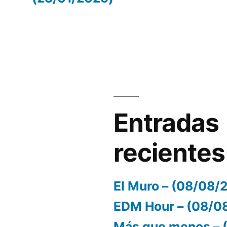
volumen.
Entradas
recientes
El Muro – (08/08/
EDM Hour – (08/0
Más que menos – 