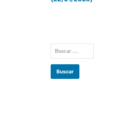
de
entradas
Buscar: