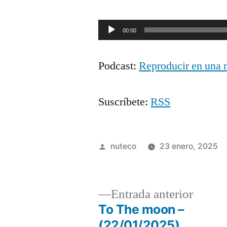
Reproductor
00:00
de
Podcast:
Reproducir en una 
audio
Suscríbete:
RSS
Publicada
nuteco
23 enero, 2025
por
Entrad
Entrada anterior
anterio
To The moon –
Navegación
(22/01/2025)