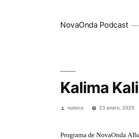
Ir
al
NovaOnda Podcast
contenido
Kalima Kal
Publicada
nuteco
23 enero, 2025
por
Programa de NovaOnda Albac