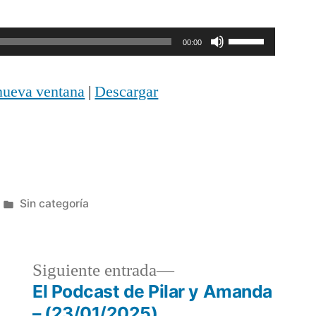
Utiliza
00:00
las
nueva ventana
|
Descargar
teclas
de
flecha
arriba/abajo
Publicada
Sin categoría
para
en
aumentar
o
a
Siguiente
Siguiente entrada
disminuir
r:
entrada:
El Podcast de Pilar y Amanda
– (23/01/2025)
el