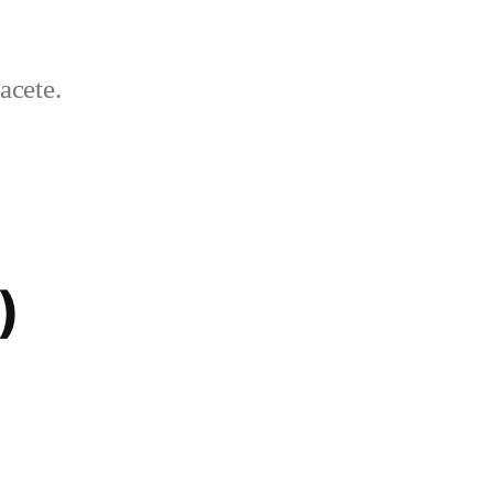
acete.
)