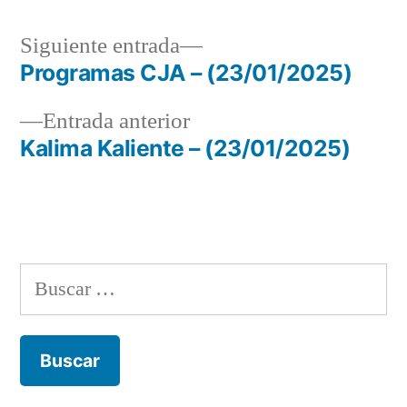
Siguiente
Siguiente entrada
entrada:
Programas CJA – (23/01/2025)
Navegación
Entrada
Entrada anterior
de
anterior:
Kalima Kaliente – (23/01/2025)
entradas
Buscar: