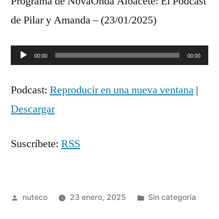
Programa de NovaOnda Albacete: El Podcast
de Pilar y Amanda – (23/01/2025)
Reproductor
00:00
00:00
de
Podcast:
Reproducir en una nueva ventana
|
audio
Descargar
Suscríbete:
RSS
Publicada
Publicada
nuteco
23 enero, 2025
Sin categoría
por
en