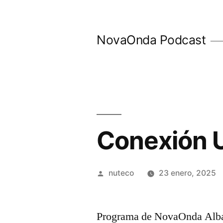
Ir
al
NovaOnda Podcast
contenido
Conexión U
Publicada
nuteco
23 enero, 2025
por
Programa de NovaOnda Alba