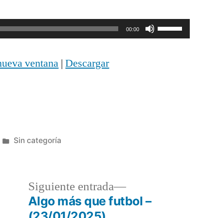
Utiliza
00:00
las
nueva ventana
|
Descargar
teclas
de
flecha
arriba/abajo
Publicada
Sin categoría
para
en
aumentar
o
a
Siguiente
Siguiente entrada
disminuir
r:
entrada:
Algo más que futbol –
(23/01/2025)
el