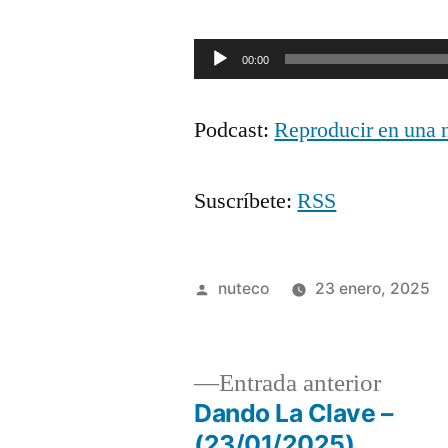
Reproductor
00:00
de
Podcast:
Reproducir en una 
audio
Suscríbete:
RSS
Publicada
nuteco
23 enero, 2025
por
Entrad
Entrada anterior
anterio
Dando La Clave –
Navegación
(23/01/2025)