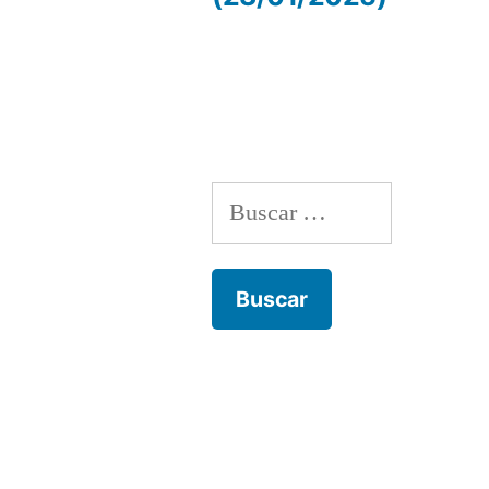
de
entradas
Buscar: