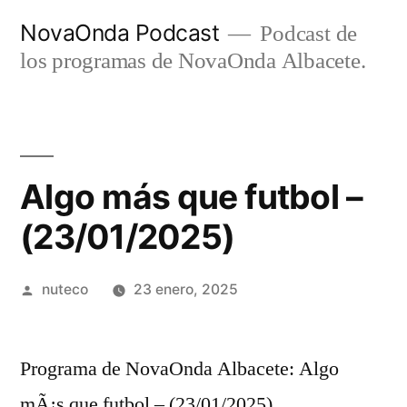
Ir
NovaOnda Podcast
Podcast de
al
los programas de NovaOnda Albacete.
contenido
Algo más que futbol –
(23/01/2025)
Publicada
nuteco
23 enero, 2025
por
Programa de NovaOnda Albacete: Algo
mÃ¡s que futbol – (23/01/2025)