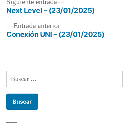
Siguiente
Siguiente entrada
entrada:
Next Level – (23/01/2025)
Navegación
Entrada
Entrada anterior
de
anterior:
Conexión UNI – (23/01/2025)
entradas
Buscar: