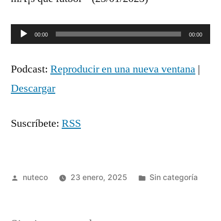
Reproductor
00:00
00:00
de
Podcast:
Reproducir en una nueva ventana
|
audio
Descargar
Suscríbete:
RSS
Publicada
Publicada
nuteco
23 enero, 2025
Sin categoría
por
en