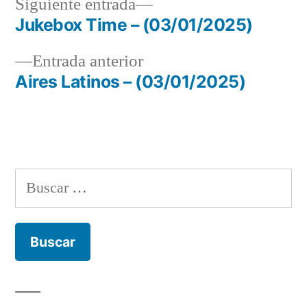
Siguiente
Siguiente entrada
entrada:
Jukebox Time – (03/01/2025)
Navegación
Entrada
Entrada anterior
de
anterior:
Aires Latinos – (03/01/2025)
entradas
Buscar: