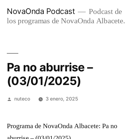
Ir
NovaOnda Podcast
Podcast de
al
los programas de NovaOnda Albacete.
contenido
Pa no aburrise –
(03/01/2025)
Publicada
nuteco
3 enero, 2025
por
Programa de NovaOnda Albacete: Pa no
aburrise – (03/01/2025)