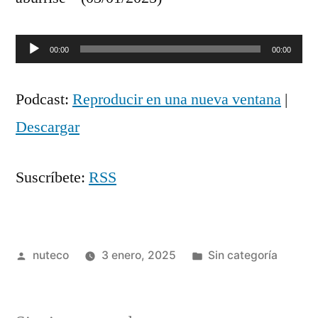
Reproductor
00:00
00:00
de
Podcast:
Reproducir en una nueva ventana
|
audio
Descargar
Suscríbete:
RSS
Publicada
Publicada
nuteco
3 enero, 2025
Sin categoría
por
en