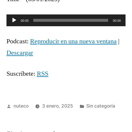
Reproductor
00:00
00:00
de
Podcast:
Reproducir en una nueva ventana
|
audio
Descargar
Suscríbete:
RSS
Publicada
Publicada
nuteco
3 enero, 2025
Sin categoría
por
en