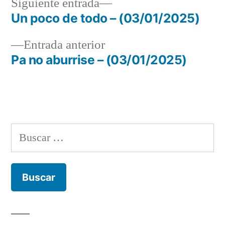
Siguiente
Siguiente entrada
entrada:
Un poco de todo – (03/01/2025)
Navegación
Entrada
Entrada anterior
de
anterior:
Pa no aburrise – (03/01/2025)
entradas
Buscar: