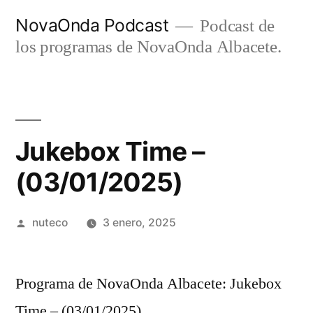
Ir
NovaOnda Podcast
Podcast de
al
los programas de NovaOnda Albacete.
contenido
Jukebox Time –
(03/01/2025)
Publicada
nuteco
3 enero, 2025
por
Programa de NovaOnda Albacete: Jukebox
Time – (03/01/2025)