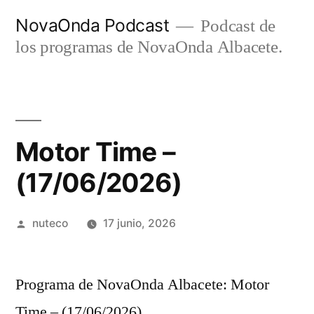
Ir
NovaOnda Podcast
Podcast de
al
los programas de NovaOnda Albacete.
contenido
Motor Time –
(17/06/2026)
Publicada
nuteco
17 junio, 2026
por
Programa de NovaOnda Albacete: Motor
Time – (17/06/2026)