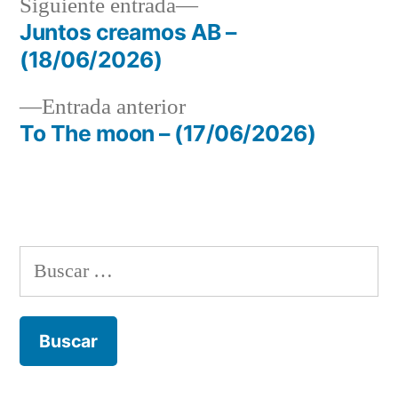
Siguiente
Siguiente entrada
entrada:
Juntos creamos AB –
Navegación
(18/06/2026)
de
Entrada
Entrada anterior
entradas
anterior:
To The moon – (17/06/2026)
Buscar: