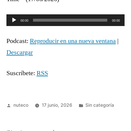
Reproductor
00:00
00:00
de
Podcast:
Reproducir en una nueva ventana
|
audio
Descargar
Suscríbete:
RSS
Publicada
Publicada
nuteco
17 junio, 2026
Sin categoría
por
en