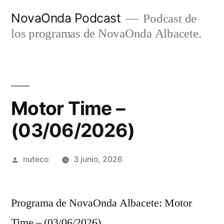
Ir
NovaOnda Podcast
Podcast de
al
los programas de NovaOnda Albacete.
contenido
Motor Time –
(03/06/2026)
Publicada
nuteco
3 junio, 2026
por
Programa de NovaOnda Albacete: Motor
Time – (03/06/2026)