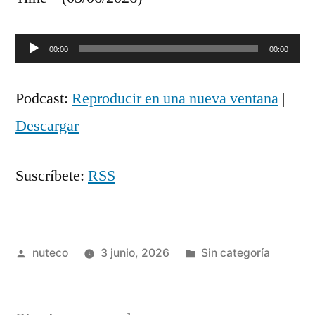
Reproductor
00:00
00:00
de
Podcast:
Reproducir en una nueva ventana
|
audio
Descargar
Suscríbete:
RSS
Publicada
Publicada
nuteco
3 junio, 2026
Sin categoría
por
en