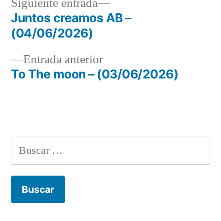
Siguiente
Siguiente entrada
entrada:
Juntos creamos AB –
Navegación
(04/06/2026)
de
Entrada
Entrada anterior
entradas
anterior:
To The moon – (03/06/2026)
Buscar: