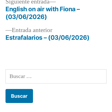
Siguiente
Siguiente entrada
entrada:
English on air with Fiona –
Navegación
(03/06/2026)
de
Entrada
Entrada anterior
entradas
anterior:
Estrafalarios – (03/06/2026)
Buscar: