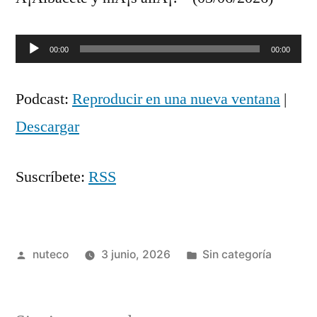
Reproductor
00:00
00:00
de
Podcast:
Reproducir en una nueva ventana
|
audio
Descargar
Suscríbete:
RSS
Publicada
Publicada
nuteco
3 junio, 2026
Sin categoría
por
en