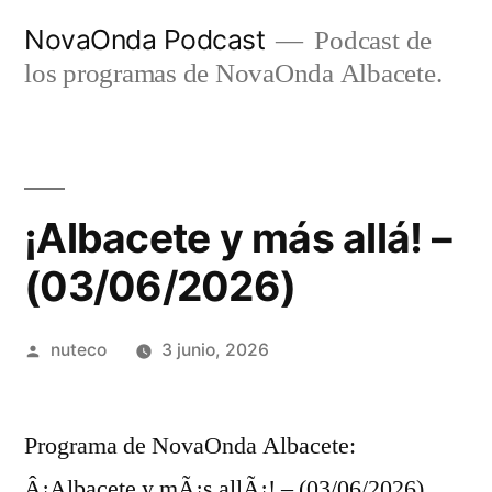
Ir
NovaOnda Podcast
Podcast de
al
los programas de NovaOnda Albacete.
contenido
¡Albacete y más allá! –
(03/06/2026)
Publicada
nuteco
3 junio, 2026
por
Programa de NovaOnda Albacete:
Â¡Albacete y mÃ¡s allÃ¡! – (03/06/2026)