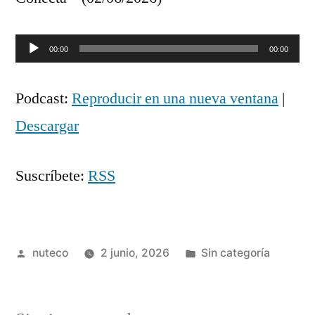
Reproductor
00:00
00:00
de
Podcast:
Reproducir en una nueva ventana
|
audio
Descargar
Suscríbete:
RSS
Publicada
Publicada
nuteco
2 junio, 2026
Sin categoría
por
en