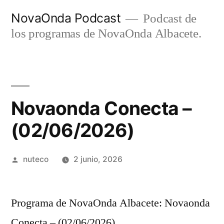
Ir
NovaOnda Podcast
Podcast de
al
los programas de NovaOnda Albacete.
contenido
Novaonda Conecta –
(02/06/2026)
Publicada
nuteco
2 junio, 2026
por
Programa de NovaOnda Albacete: Novaonda
Conecta – (02/06/2026)