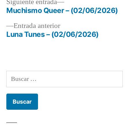
Siguiente
Siguiente entrada
entrada:
Muchismo Queer – (02/06/2026)
Navegación
Entrada
Entrada anterior
de
anterior:
Luna Tunes – (02/06/2026)
entradas
Buscar: