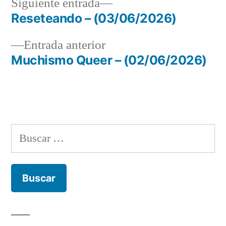
Siguiente
Siguiente entrada
entrada:
Reseteando – (03/06/2026)
Navegación
Entrada
Entrada anterior
de
anterior:
Muchismo Queer – (02/06/2026)
entradas
Buscar: