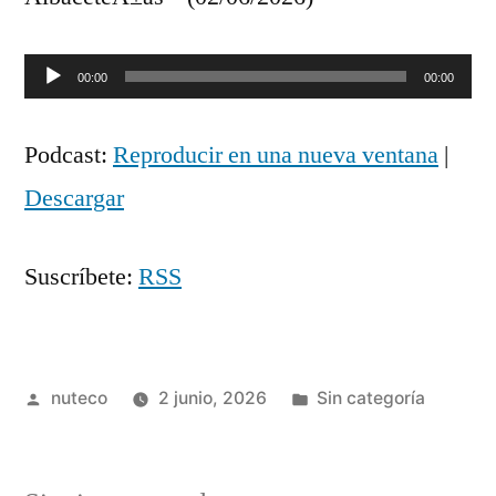
Reproductor
00:00
00:00
de
Podcast:
Reproducir en una nueva ventana
|
audio
Descargar
Suscríbete:
RSS
Publicada
Publicada
nuteco
2 junio, 2026
Sin categoría
por
en