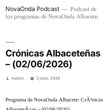
Ir
NovaOnda Podcast
Podcast de
al
los programas de NovaOnda Albacete.
contenido
Crónicas Albaceteñas
– (02/06/2026)
Publicada
nuteco
2 junio, 2026
por
Programa de NovaOnda Albacete: CrÃ³nicas
AlbaceteÃ±as – (02/06/2026)