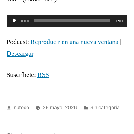
Reproductor
00:00
00:00
de
Podcast:
Reproducir en una nueva ventana
|
audio
Descargar
Suscríbete:
RSS
Publicada
Publicada
nuteco
29 mayo, 2026
Sin categoría
por
en