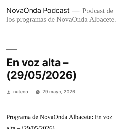
Ir
NovaOnda Podcast
Podcast de
al
los programas de NovaOnda Albacete.
contenido
En voz alta –
(29/05/2026)
Publicada
nuteco
29 mayo, 2026
por
Programa de NovaOnda Albacete: En voz
alta – (29/05/2026)