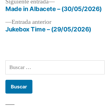
Siguiente
Siguiente entrada
entrada:
Made in Albacete – (30/05/2026)
Navegación
Entrada
Entrada anterior
de
anterior:
Jukebox Time – (29/05/2026)
entradas
Buscar: