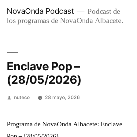
Ir
NovaOnda Podcast
Podcast de
al
los programas de NovaOnda Albacete.
contenido
Enclave Pop –
(28/05/2026)
Publicada
nuteco
28 mayo, 2026
por
Programa de NovaOnda Albacete: Enclave
Pop – (28/05/2026)