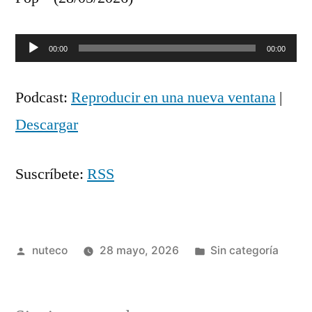
Reproductor
00:00
00:00
de
Podcast:
Reproducir en una nueva ventana
|
audio
Descargar
Suscríbete:
RSS
Publicada
Publicada
nuteco
28 mayo, 2026
Sin categoría
por
en