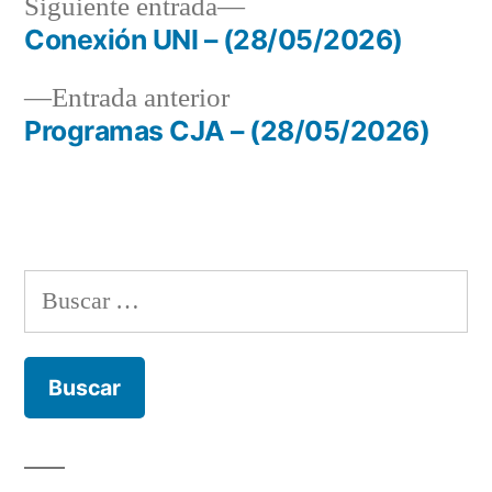
Siguiente
Siguiente entrada
entrada:
Conexión UNI – (28/05/2026)
Navegación
Entrada
Entrada anterior
de
anterior:
Programas CJA – (28/05/2026)
entradas
Buscar: