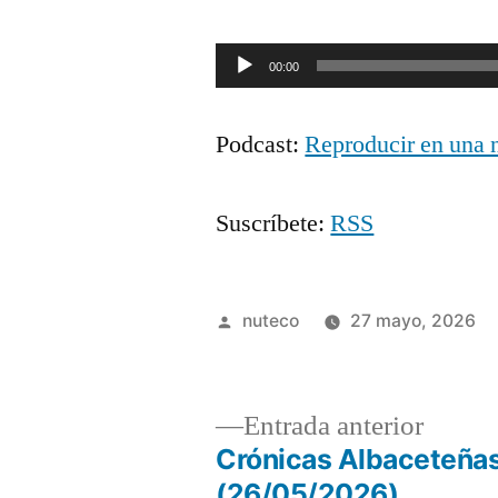
Reproductor
00:00
de
Podcast:
Reproducir en una 
audio
Suscríbete:
RSS
Publicada
nuteco
27 mayo, 2026
por
Entrad
Entrada anterior
anterio
Crónicas Albaceteñas
Navegación
(26/05/2026)