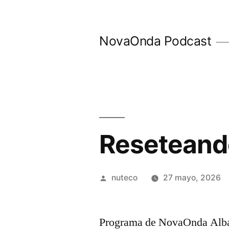
Ir
al
NovaOnda Podcast
contenido
Reseteand
Publicada
nuteco
27 mayo, 2026
por
Programa de NovaOnda Albac