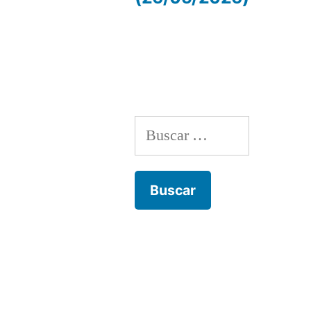
de
entradas
Buscar: