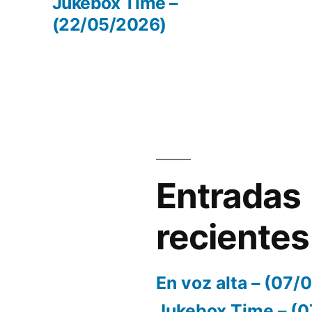
r:
entrada:
Jukebox Time –
(22/05/2026)
el
volumen.
Entradas
recientes
En voz alta – (07
Jukebox Time – (