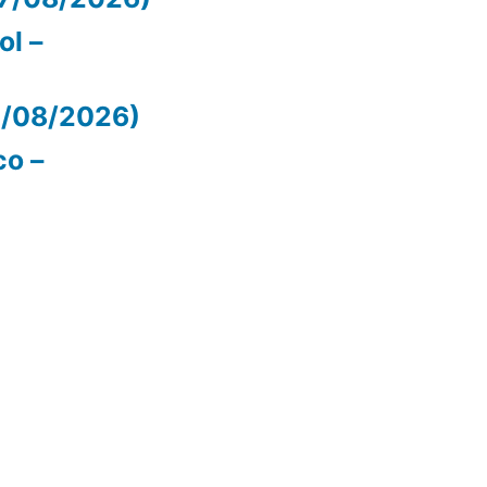
ol –
07/08/2026)
co –