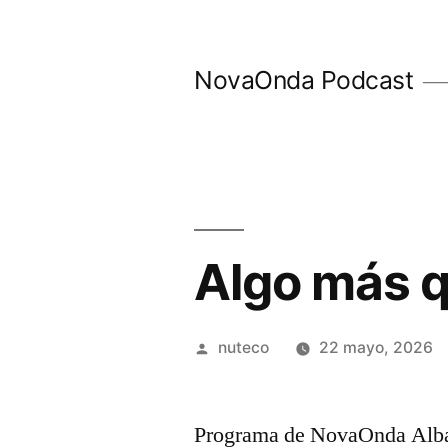
Ir
al
NovaOnda Podcast
contenido
Algo más q
Publicada
nuteco
22 mayo, 2026
por
Programa de NovaOnda Alba