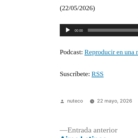
(22/05/2026)
Reproductor
00:00
de
Podcast:
Reproducir en una 
audio
Suscríbete:
RSS
Publicada
nuteco
22 mayo, 2026
por
Entrad
Entrada anterior