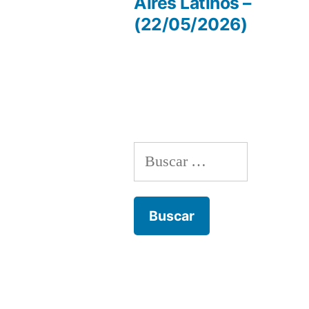
anterio
Aires Latinos –
Navegación
(22/05/2026)
de
entradas
Buscar: