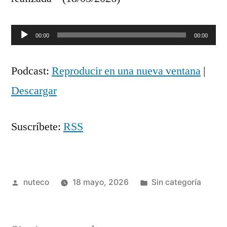
Reproductor
00:00
00:00
de
Podcast:
Reproducir en una nueva ventana
|
audio
Descargar
Suscríbete:
RSS
Publicada
Publicada
nuteco
18 mayo, 2026
Sin categoría
por
en