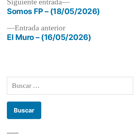
Siguiente
Siguiente entrada
entrada:
Somos FP – (18/05/2026)
Navegación
Entrada
Entrada anterior
de
anterior:
El Muro – (16/05/2026)
entradas
Buscar: