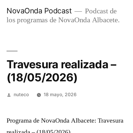
Ir
NovaOnda Podcast
Podcast de
al
los programas de NovaOnda Albacete.
contenido
Travesura realizada –
(18/05/2026)
Publicada
nuteco
18 mayo, 2026
por
Programa de NovaOnda Albacete: Travesura
realizada – (18/05/2026)