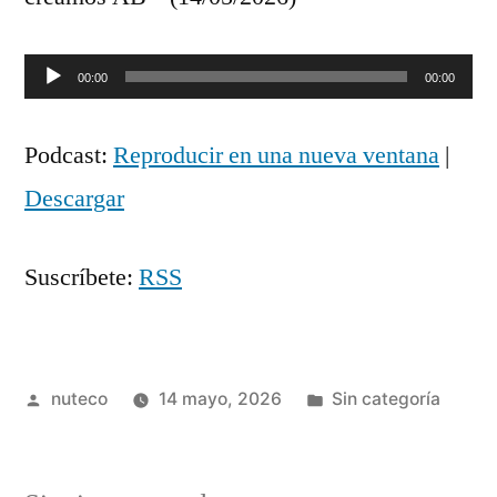
Reproductor
00:00
00:00
de
Podcast:
Reproducir en una nueva ventana
|
audio
Descargar
Suscríbete:
RSS
Publicada
Publicada
nuteco
14 mayo, 2026
Sin categoría
por
en