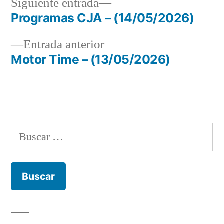
Siguiente
Siguiente entrada
entrada:
Programas CJA – (14/05/2026)
Navegación
Entrada
Entrada anterior
de
anterior:
Motor Time – (13/05/2026)
entradas
Buscar: