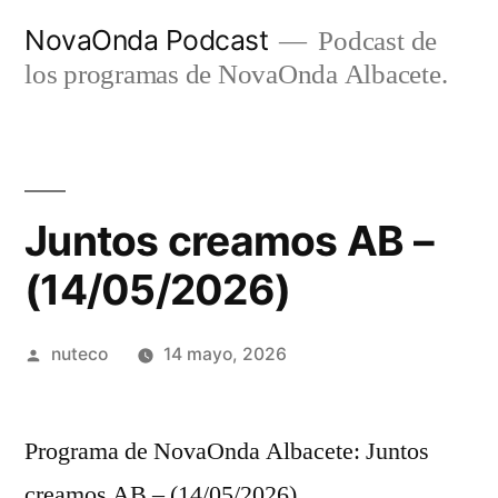
Ir
NovaOnda Podcast
Podcast de
al
los programas de NovaOnda Albacete.
contenido
Juntos creamos AB –
(14/05/2026)
Publicada
nuteco
14 mayo, 2026
por
Programa de NovaOnda Albacete: Juntos
creamos AB – (14/05/2026)