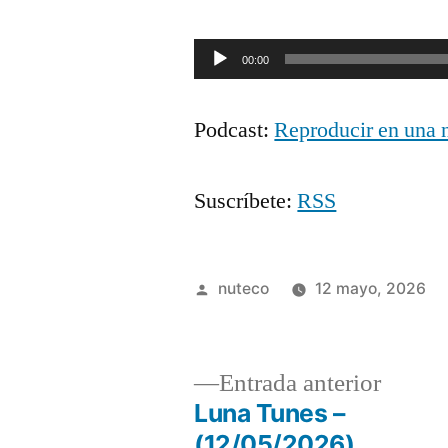
Reproductor
00:00
de
Podcast:
Reproducir en una 
audio
Suscríbete:
RSS
Publicada
nuteco
12 mayo, 2026
por
Entrad
Entrada anterior
anterio
Luna Tunes –
Navegación
(12/05/2026)