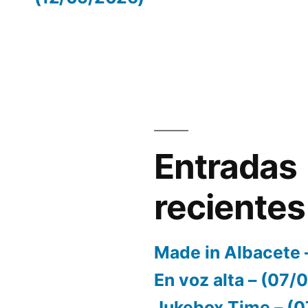
volumen.
Entradas
recientes
Made in Albacete 
En voz alta – (07
Jukebox Time – (