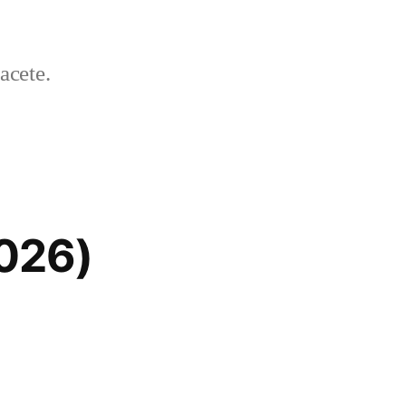
acete.
026)