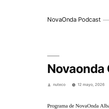
Ir
al
NovaOnda Podcast
contenido
Novaonda 
Publicada
nuteco
12 mayo, 2026
por
Programa de NovaOnda Alba