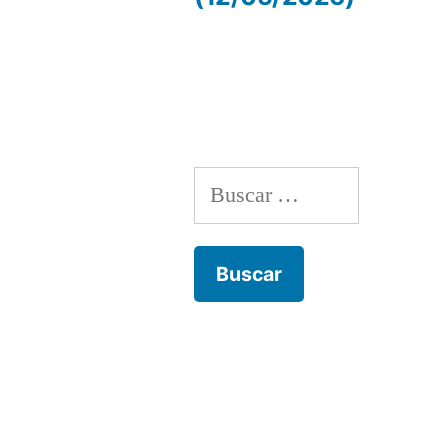
de
entradas
Buscar: