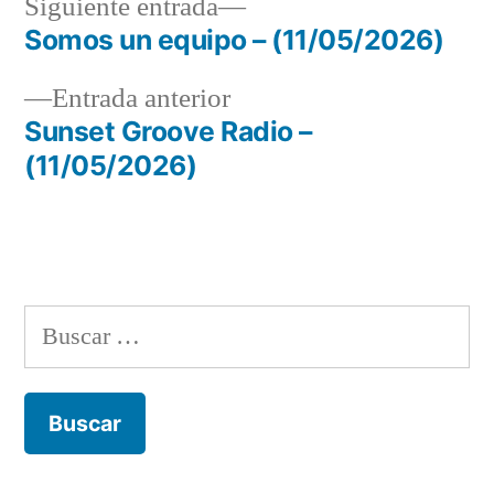
Siguiente
Siguiente entrada
entrada:
Somos un equipo – (11/05/2026)
Navegación
Entrada
Entrada anterior
de
anterior:
Sunset Groove Radio –
entradas
(11/05/2026)
Buscar: