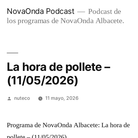
Ir
NovaOnda Podcast
Podcast de
al
los programas de NovaOnda Albacete.
contenido
La hora de pollete –
(11/05/2026)
Publicada
nuteco
11 mayo, 2026
por
Programa de NovaOnda Albacete: La hora de
pollete – (11/05/2026)