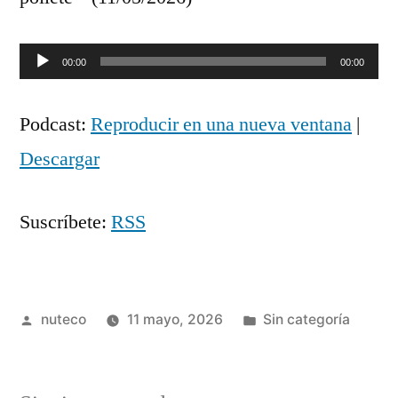
Reproductor
00:00
00:00
de
Podcast:
Reproducir en una nueva ventana
|
audio
Descargar
Suscríbete:
RSS
Publicada
Publicada
nuteco
11 mayo, 2026
Sin categoría
por
en