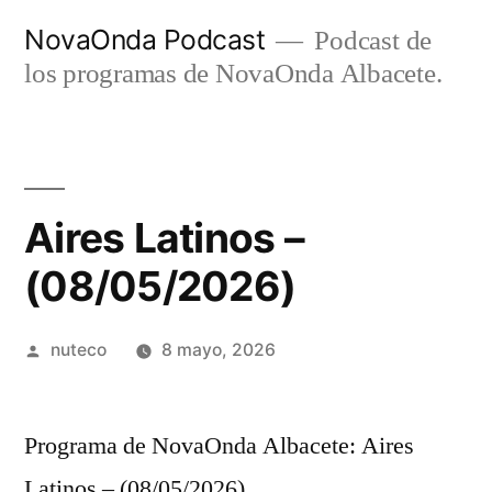
Ir
NovaOnda Podcast
Podcast de
al
los programas de NovaOnda Albacete.
contenido
Aires Latinos –
(08/05/2026)
Publicada
nuteco
8 mayo, 2026
por
Programa de NovaOnda Albacete: Aires
Latinos – (08/05/2026)