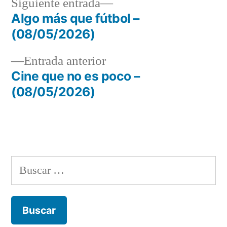
Siguiente
Siguiente entrada
entrada:
Algo más que fútbol –
Navegación
(08/05/2026)
de
Entrada
Entrada anterior
entradas
anterior:
Cine que no es poco –
(08/05/2026)
Buscar: