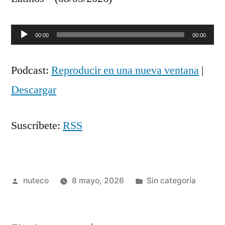
Reproductor
00:00
00:00
de
Podcast:
Reproducir en una nueva ventana
|
audio
Descargar
Suscríbete:
RSS
Publicada
Publicada
nuteco
8 mayo, 2026
Sin categoría
por
en