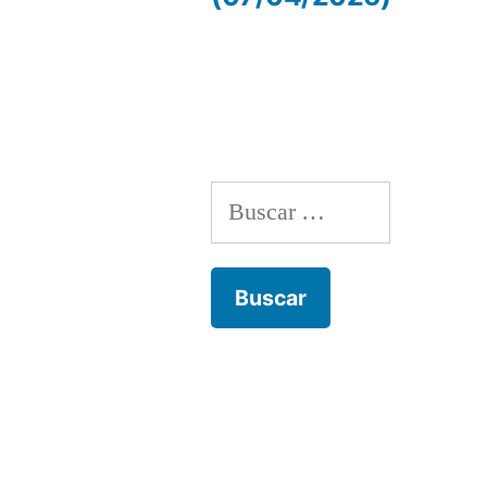
de
entradas
Buscar: