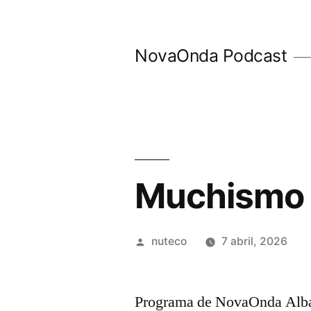
Ir
al
NovaOnda Podcast
contenido
Muchismo 
Publicada
nuteco
7 abril, 2026
por
Programa de NovaOnda Alba