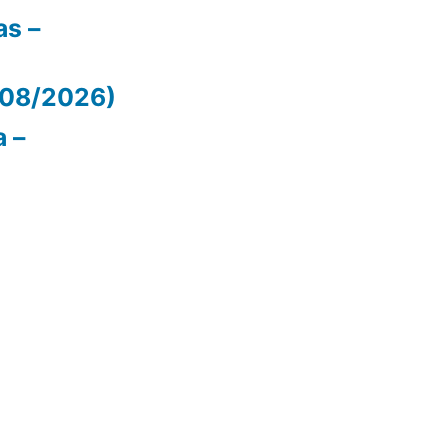
as –
/08/2026)
 –