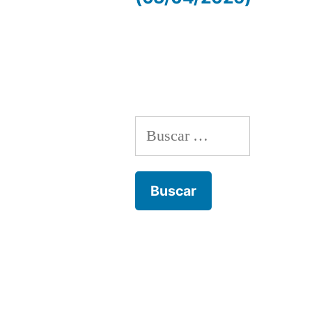
de
entradas
Buscar: