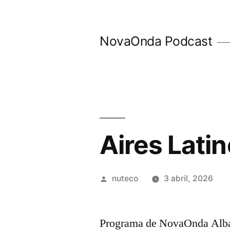
Ir
al
NovaOnda Podcast
contenido
Aires Lati
Publicada
nuteco
3 abril, 2026
por
Programa de NovaOnda Albac