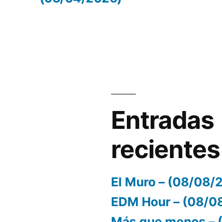
volumen.
Entradas
recientes
El Muro – (08/08/
EDM Hour – (08/0
Más que menos – 