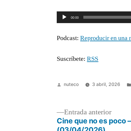
Reproductor
00:00
de
Podcast:
Reproducir en una 
audio
Suscríbete:
RSS
Publicada
nuteco
3 abril, 2026
por
Entrad
Entrada anterior
anterio
Cine que no es poco –
Navegación
(03/04/2026)