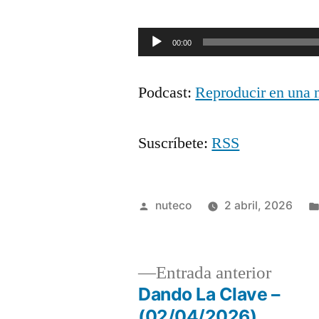
Reproductor
00:00
de
Podcast:
Reproducir en una 
audio
Suscríbete:
RSS
Publicada
nuteco
2 abril, 2026
por
Entrad
Entrada anterior
anterio
Dando La Clave –
Navegación
(02/04/2026)