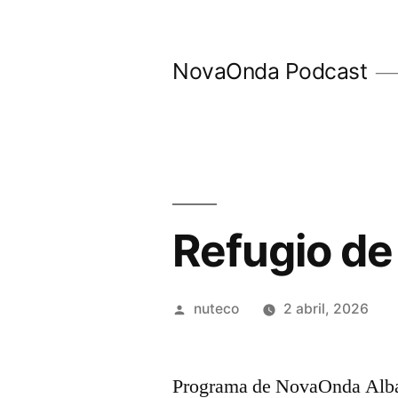
Ir
al
NovaOnda Podcast
contenido
Refugio de
Publicada
nuteco
2 abril, 2026
por
Programa de NovaOnda Albace