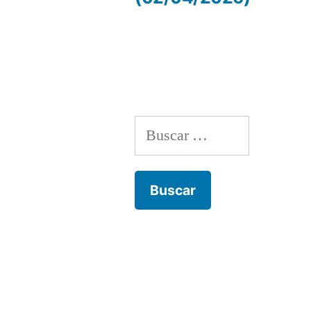
de
entradas
Buscar: