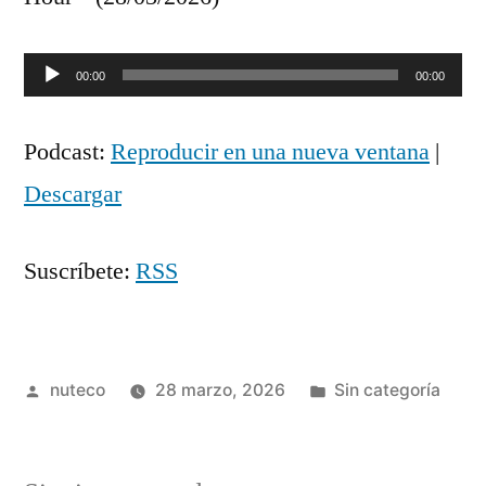
Reproductor
00:00
00:00
de
Podcast:
Reproducir en una nueva ventana
|
audio
Descargar
Suscríbete:
RSS
Publicada
Publicada
nuteco
28 marzo, 2026
Sin categoría
por
en