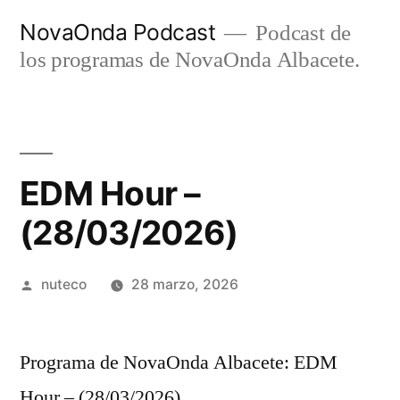
Ir
NovaOnda Podcast
Podcast de
al
los programas de NovaOnda Albacete.
contenido
EDM Hour –
(28/03/2026)
Publicada
nuteco
28 marzo, 2026
por
Programa de NovaOnda Albacete: EDM
Hour – (28/03/2026)