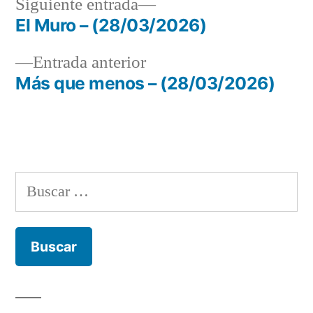
Siguiente
Siguiente entrada
entrada:
El Muro – (28/03/2026)
Navegación
Entrada
Entrada anterior
de
anterior:
Más que menos – (28/03/2026)
entradas
Buscar: