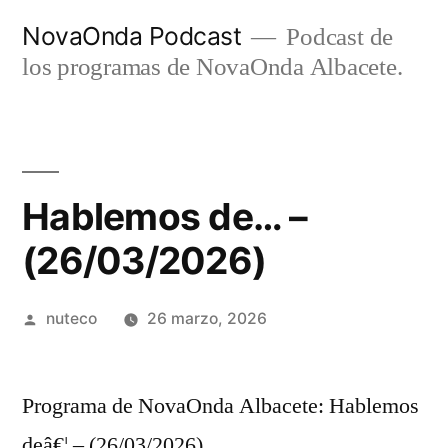
Ir
NovaOnda Podcast
Podcast de
al
los programas de NovaOnda Albacete.
contenido
Hablemos de… –
(26/03/2026)
Publicada
nuteco
26 marzo, 2026
por
Programa de NovaOnda Albacete: Hablemos
deâ€¦ – (26/03/2026)