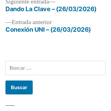
Siguiente
Siguiente entrada
entrada:
Dando La Clave – (26/03/2026)
Navegación
Entrada
Entrada anterior
de
anterior:
Conexión UNI – (26/03/2026)
entradas
Buscar: