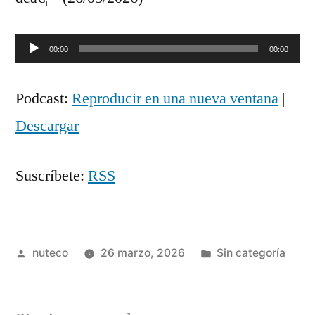
Reproductor
00:00
00:00
de
Podcast:
Reproducir en una nueva ventana
|
audio
Descargar
Suscríbete:
RSS
Publicada
Publicada
nuteco
26 marzo, 2026
Sin categoría
por
en