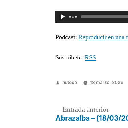
Reproductor
00:00
de
Podcast:
Reproducir en una 
audio
Suscríbete:
RSS
Publicada
nuteco
18 marzo, 2026
por
Entrad
Entrada anterior
anterio
Abrazalba – (18/03/2
Navegación