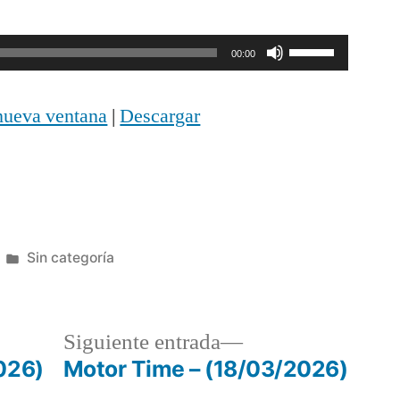
Utiliza
00:00
las
nueva ventana
|
Descargar
teclas
de
flecha
arriba/abajo
Publicada
Sin categoría
para
en
aumentar
o
a
Siguiente
Siguiente entrada
disminuir
r:
entrada:
026)
Motor Time – (18/03/2026)
el