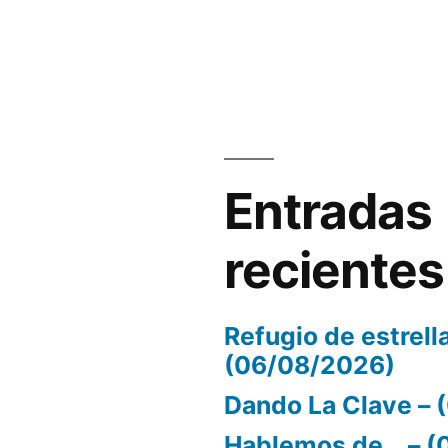
volumen.
Entradas
recientes
Refugio de estrell
(06/08/2026)
Dando La Clave –
Hablemos de… – (