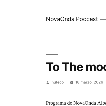
Ir
al
NovaOnda Podcast
contenido
To The mo
Publicada
nuteco
18 marzo, 2026
por
Programa de NovaOnda Alba