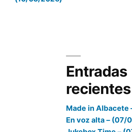
volumen.
Entradas
recientes
Made in Albacete 
En voz alta – (07
Jukebox Time – (