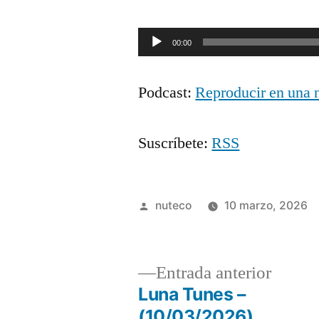
Reproductor
00:00
de
Podcast:
Reproducir en una 
audio
Suscríbete:
RSS
Publicada
nuteco
10 marzo, 2026
por
Entrad
Entrada anterior
anterio
Luna Tunes –
Navegación
(10/03/2026)