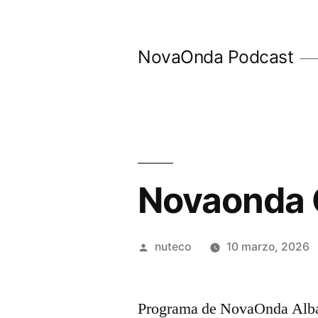
Ir
al
NovaOnda Podcast
contenido
Novaonda 
Publicada
nuteco
10 marzo, 2026
por
Programa de NovaOnda Alba