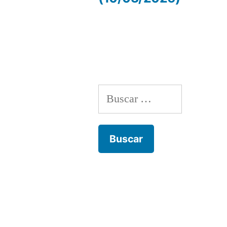
de
entradas
Buscar: