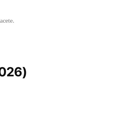
acete.
2026)