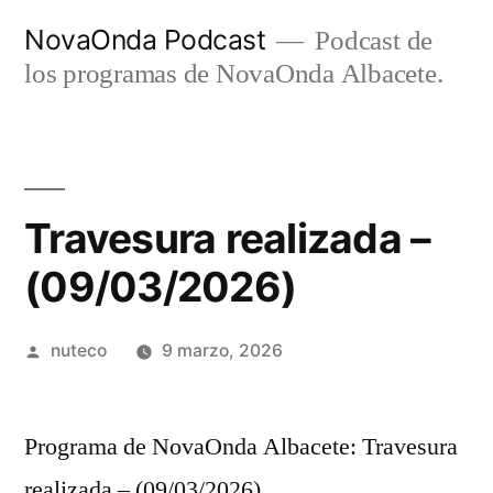
Ir
NovaOnda Podcast
Podcast de
al
los programas de NovaOnda Albacete.
contenido
Travesura realizada –
(09/03/2026)
Publicada
nuteco
9 marzo, 2026
por
Programa de NovaOnda Albacete: Travesura
realizada – (09/03/2026)