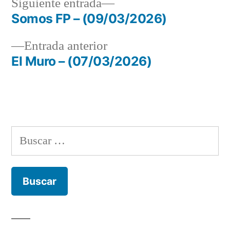
Siguiente
Siguiente entrada
entrada:
Somos FP – (09/03/2026)
Navegación
Entrada
Entrada anterior
de
anterior:
El Muro – (07/03/2026)
entradas
Buscar: