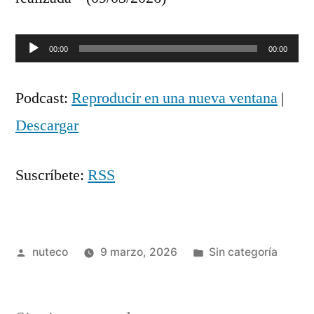
Reproductor
00:00
00:00
de
Podcast:
Reproducir en una nueva ventana
|
audio
Descargar
Suscríbete:
RSS
Publicada
Publicada
nuteco
9 marzo, 2026
Sin categoría
por
en