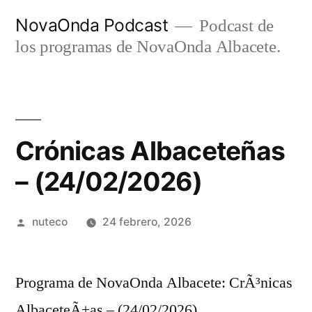
Ir
NovaOnda Podcast
Podcast de
al
los programas de NovaOnda Albacete.
contenido
Crónicas Albaceteñas
– (24/02/2026)
Publicada
nuteco
24 febrero, 2026
por
Programa de NovaOnda Albacete: CrÃ³nicas
AlbaceteÃ±as – (24/02/2026)