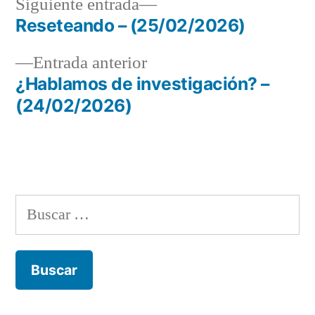
Siguiente
Siguiente entrada
entrada:
Reseteando – (25/02/2026)
Navegación
Entrada
Entrada anterior
de
anterior:
¿Hablamos de investigación? –
entradas
(24/02/2026)
Buscar: