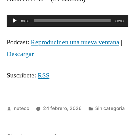
Reproductor
00:00
00:00
de
Podcast:
Reproducir en una nueva ventana
|
audio
Descargar
Suscríbete:
RSS
Publicada
Publicada
nuteco
24 febrero, 2026
Sin categoría
por
en