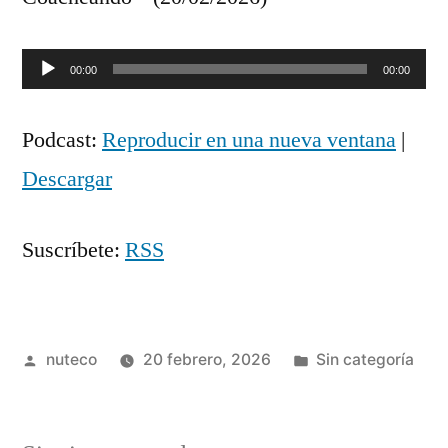
Reproductor
00:00
00:00
de
Podcast:
Reproducir en una nueva ventana
|
audio
Descargar
Suscríbete:
RSS
Publicada
Publicada
nuteco
20 febrero, 2026
Sin categoría
por
en