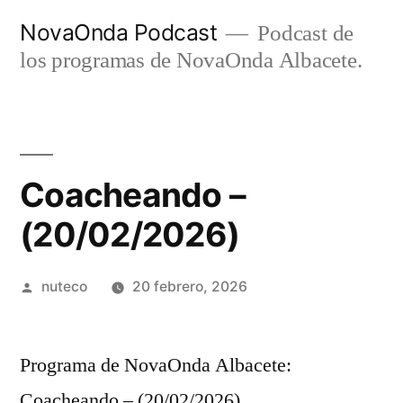
Ir
NovaOnda Podcast
Podcast de
al
los programas de NovaOnda Albacete.
contenido
Coacheando –
(20/02/2026)
Publicada
nuteco
20 febrero, 2026
por
Programa de NovaOnda Albacete:
Coacheando – (20/02/2026)