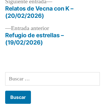
Siguiente
Siguiente entrada
entrada:
Relatos de Vecna con K –
Navegación
(20/02/2026)
de
Entrada
Entrada anterior
entradas
anterior:
Refugio de estrellas –
(19/02/2026)
Buscar: