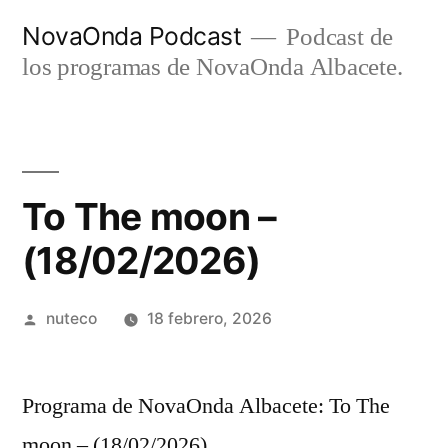
Ir
NovaOnda Podcast
Podcast de
al
los programas de NovaOnda Albacete.
contenido
To The moon –
(18/02/2026)
Publicada
nuteco
18 febrero, 2026
por
Programa de NovaOnda Albacete: To The
moon – (18/02/2026)