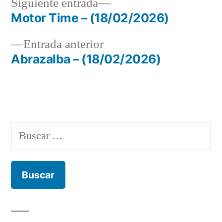
Siguiente
Siguiente entrada
entrada:
Motor Time – (18/02/2026)
Navegación
Entrada
Entrada anterior
de
anterior:
Abrazalba – (18/02/2026)
entradas
Buscar: