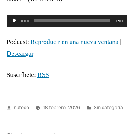
Reproductor
00:00
00:00
de
Podcast:
Reproducir en una nueva ventana
|
audio
Descargar
Suscríbete:
RSS
Publicada
Publicada
nuteco
18 febrero, 2026
Sin categoría
por
en