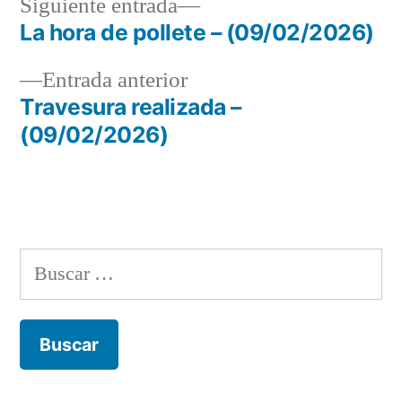
Siguiente
Siguiente entrada
entrada:
La hora de pollete – (09/02/2026)
Navegación
Entrada
Entrada anterior
de
anterior:
Travesura realizada –
entradas
(09/02/2026)
Buscar: