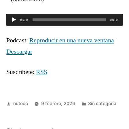
Reproductor
00:00
00:00
de
Podcast:
Reproducir en una nueva ventana
|
audio
Descargar
Suscríbete:
RSS
Publicada
Publicada
nuteco
9 febrero, 2026
Sin categoría
por
en