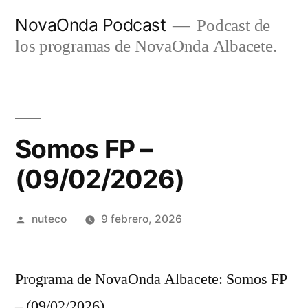
Ir
NovaOnda Podcast
Podcast de
al
los programas de NovaOnda Albacete.
contenido
Somos FP –
(09/02/2026)
Publicada
nuteco
9 febrero, 2026
por
Programa de NovaOnda Albacete: Somos FP
– (09/02/2026)