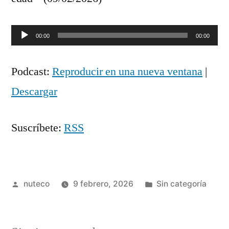
Reproductor
00:00
00:00
de
Podcast:
Reproducir en una nueva ventana
|
audio
Descargar
Suscríbete:
RSS
Publicada
Publicada
nuteco
9 febrero, 2026
Sin categoría
por
en