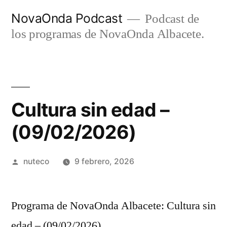
Ir
NovaOnda Podcast
Podcast de
al
los programas de NovaOnda Albacete.
contenido
Cultura sin edad –
(09/02/2026)
Publicada
nuteco
9 febrero, 2026
por
Programa de NovaOnda Albacete: Cultura sin
edad – (09/02/2026)