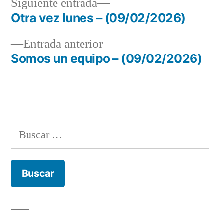
Siguiente
Siguiente entrada
entrada:
Otra vez lunes – (09/02/2026)
Navegación
Entrada
Entrada anterior
de
anterior:
Somos un equipo – (09/02/2026)
entradas
Buscar: