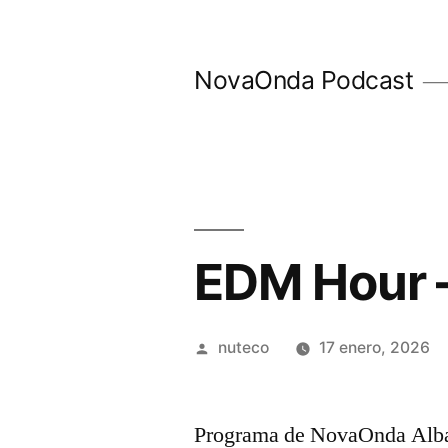
Ir
al
NovaOnda Podcast
contenido
EDM Hour –
Publicada
nuteco
17 enero, 2026
por
Programa de NovaOnda Alba