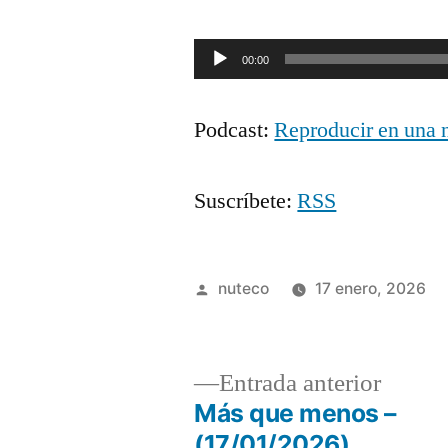
Reproductor
00:00
de
Podcast:
Reproducir en una 
audio
Suscríbete:
RSS
Publicada
nuteco
17 enero, 2026
por
Entrad
Entrada anterior
anterio
Más que menos –
Navegación
(17/01/2026)