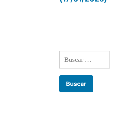
de
entradas
Buscar: