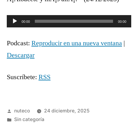
Reproductor
00:00
00:00
de
Podcast:
Reproducir en una nueva ventana
|
audio
Descargar
Suscríbete:
RSS
Publicada
nuteco
24 diciembre, 2025
por
Publicada
Sin categoría
en