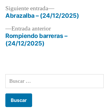
Siguiente
Siguiente entrada
entrada:
Abrazalba – (24/12/2025)
Navegación
Entrada
Entrada anterior
de
anterior:
Rompiendo barreras –
entradas
(24/12/2025)
Buscar: