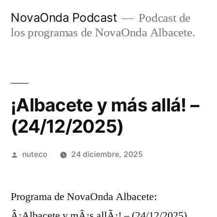
Ir
NovaOnda Podcast
Podcast de
al
los programas de NovaOnda Albacete.
contenido
¡Albacete y más allá! –
(24/12/2025)
Publicada
nuteco
24 diciembre, 2025
por
Programa de NovaOnda Albacete:
Â¡Albacete y mÃ¡s allÃ¡! – (24/12/2025)