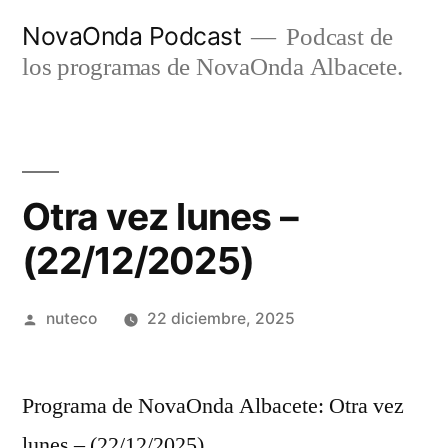
Ir
NovaOnda Podcast
Podcast de
al
los programas de NovaOnda Albacete.
contenido
Otra vez lunes –
(22/12/2025)
Publicada
nuteco
22 diciembre, 2025
por
Programa de NovaOnda Albacete: Otra vez
lunes – (22/12/2025)