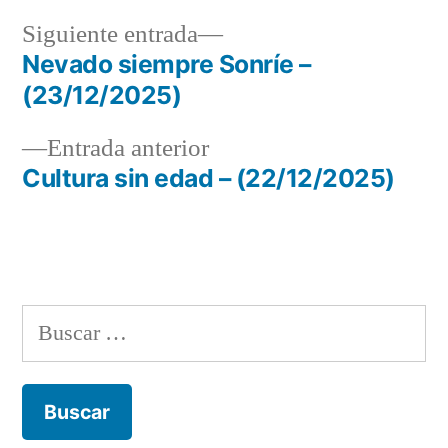
Siguiente
Siguiente entrada
entrada:
Nevado siempre Sonríe –
Navegación
(23/12/2025)
de
Entrada
Entrada anterior
entradas
anterior:
Cultura sin edad – (22/12/2025)
Buscar: