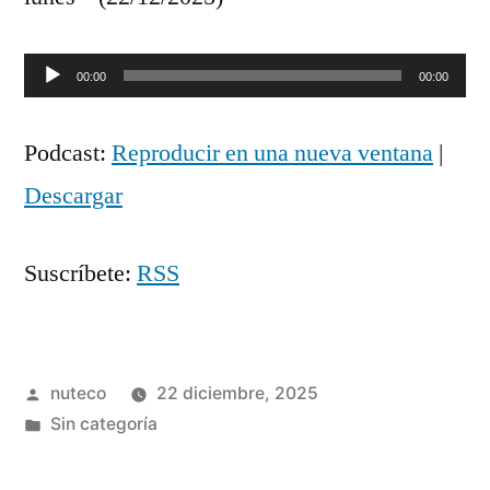
Reproductor
00:00
00:00
de
Podcast:
Reproducir en una nueva ventana
|
audio
Descargar
Suscríbete:
RSS
Publicada
nuteco
22 diciembre, 2025
por
Publicada
Sin categoría
en