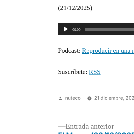
(21/12/2025)
Reproductor
00:00
de
Podcast:
Reproducir en una 
audio
Suscríbete:
RSS
Publicada
nuteco
21 diciembre, 20
por
Entrad
Entrada anterior