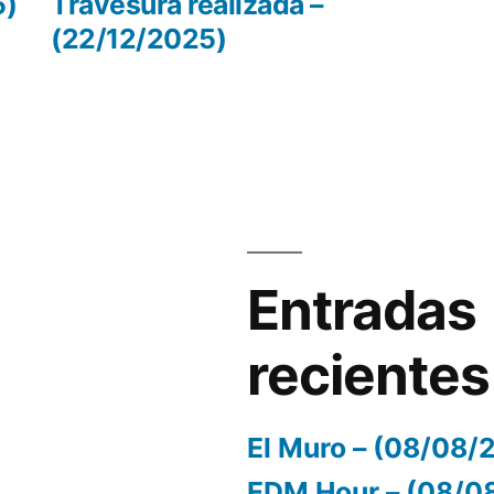
r:
entrada:
5)
Travesura realizada –
(22/12/2025)
el
volumen.
Entradas
recientes
El Muro – (08/08/
EDM Hour – (08/0