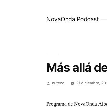
Ir
al
NovaOnda Podcast
contenido
Más allá d
Publicada
nuteco
21 diciembre, 20
por
Programa de NovaOnda Albac